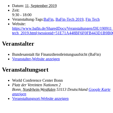
Datum:
11. September 2019
Zeit:
9:30 - 18:00
Veranstaltung-Tags:
BaFin
,
BaFin-Tech 2019
,
Fin Tech
Website:
https://www.bafin.de/SharedDocs/Veranstaltungen/DE/190911_
tech_2019.html;jsessionid=51E71A448BF6F0FB443D1B9B
Veranstalter
Bundesanstalt für Finanzdienstleistungsaufsicht (BaFin)
Veranstalter-Website anzeigen
Veranstaltungsort
World Conference Center Bonn
Platz der Vereinten Nationen 2
Bonn
,
Nordrhein-Westfalen
53113
Deutschland
Google Karte
anzeigen
Veranstaltungsort-Website anzeigen