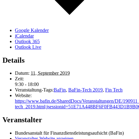
Google Kalender
iCalendar
Outlook 365
Outlook Live
Details
Datum:
11. September 2019
Zeit:
9:30 - 18:00
Veranstaltung-Tags:
BaFin
,
BaFin-Tech 2019
,
Fin Tech
Website:
https://www.bafin.de/SharedDocs/Veranstaltungen/DE/190911_
tech_2019.html;jsessionid=51E71A448BF6F0FB443D1B9B
Veranstalter
Bundesanstalt für Finanzdienstleistungsaufsicht (BaFin)
Veranstalter-Website anzeigen