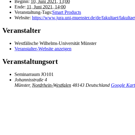
Beginn:
10. Juni 2021, 13:00
Ende:
11. Juni 2021, 14:00
Veranstaltung-Tags:
Smart Products
Website:
https://www.jura.uni-muenster.de/de/fakultaet/fakulta
Veranstalter
Westfälische Wilhelms-Universität Münster
Veranstalter-Website anzeigen
Veranstaltungsort
Seminarraum JO101
Johannisstraße 4
Münster
,
Nordrhein-Westfalen
48143
Deutschland
Google Kart