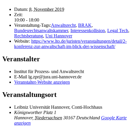
Datum:
8. November 2019
Zeit:
10:00 - 18:00
Veranstaltung-Tags:
Anwaltsrecht
,
BRAK
,
Bundesrechtsanwaltskammer
,
Interessenkollision
,
Legal Tech
,
Rechtsberatung
,
Uni Hannover
Website:
https://www.lto.de/juristen/veranstaltungen/detail/2-
konferenz-zur-anwaltschaft-im-blick-der-wissenschaft/
Veranstalter
Institut für Prozess- und Anwaltsrecht
E-Mail
lg.zpr@jura.uni-hannover.de
Veranstalter-Website anzeigen
Veranstaltungsort
Leibniz Universität Hannover, Conti-Hochhaus
Königsworther Platz 1
Hannover
,
Niedersachsen
30167
Deutschland
Google Karte
anzeigen