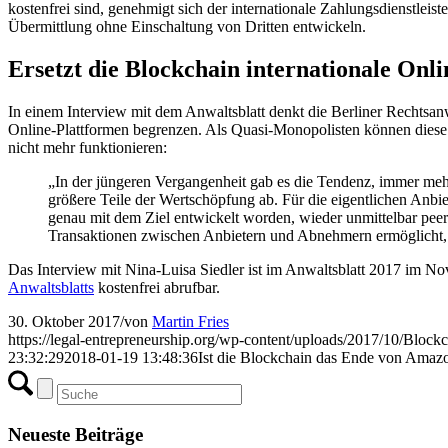
kostenfrei sind, genehmigt sich der internationale Zahlungsdienstlei
Übermittlung ohne Einschaltung von Dritten entwickeln.
Ersetzt die Blockchain internationale Onl
In einem Interview mit dem Anwaltsblatt denkt die Berliner Rechtsan
Online-Plattformen begrenzen. Als Quasi-Monopolisten können diese 
nicht mehr funktionieren:
„In der jüngeren Vergangenheit gab es die Tendenz, immer mehr
größere Teile der Wertschöpfung ab. Für die eigentlichen Anbi
genau mit dem Ziel entwickelt worden, wieder unmittelbar peer
Transaktionen zwischen Anbietern und Abnehmern ermöglicht, k
Das Interview mit Nina-Luisa Siedler ist im Anwaltsblatt 2017 im No
Anwaltsblatts
kostenfrei abrufbar.
30. Oktober 2017
/
von
Martin Fries
https://legal-entrepreneurship.org/wp-content/uploads/2017/10/Block
23:32:29
2018-01-19 13:48:36
Ist die Blockchain das Ende von Ama
Neueste Beiträge