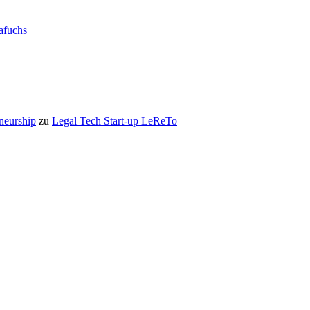
rafuchs
eneurship
zu
Legal Tech Start-up LeReTo