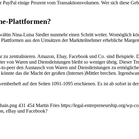
ster PayPal einige Prozent vom Transaktionsvolumen. Wer sich diese Ge
ine-Plattformen?
wältin Nina-Luisa Siedler nunmehr einen Schritt weiter. Womöglich kö
Plattformen aus den Umsätzen der Marktteilnehmer erhebliche Margen 
 zu zentralisieren. Amazon, Ebay, Facebook und Co. sind Beispiele. Di
eter von Waren und Dienstleistungen bleibt so weniger übrig. Dieser Tr
-to-peer den Austausch von Waren und Dienstleistungen zu ermöglichen
önnte das die Macht der großen (Internet-)Mittler brechen. Irgendwann
vemberheft auf den Seiten 1091-1095 erschienen. Es ist ab sofort in 
chain.png
431
454
Martin Fries
https://legal-entrepreneurship.org/wp-
zon, eBay und Facebook?