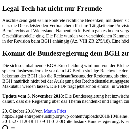
Legal Tech hat nicht nur Freunde
Anschließend geht es um konkrete rechtliche Bedenken, mit denen si
dass die Dienstleister den Verbrauchern für ihre Tätigkeit eine Pro
Berufsrechts auf Widerstand. Namentlich in Berlin gab es in den ver
Geschäftsmodelle ging. Die Fälle wurden vor verschiedenen Kammern 
in der Revision beim BGH anhängig (Az. VIII ZR 275/18). Eine höchst
Kommt die Bundesregierung dem BGH zu
Die sich so anbahnende BGH-Entscheidung wird nun von der Kleinen 
spielen. Insbesondere die vor dem LG Berlin streitige Reichweite der
bekommt der BGH also die Rechtsauffassung der Regierung als eine 
BGH natürlich nicht bei der Auslegung des Rechtsdienstleistungsgese
Makulatur werden lassen. Die FDP fragt jetzt schon einmal, in welch
Update vom 5. November 2018
: Die Bundesregierung hat inzwisc
darauf, dass die Regierung über das Thema nachdenkt und Fragen zur 
20. Oktober 2018
/
von
Martin Fries
https://legal-entrepreneurship.org/wp-content/uploads/2018/10/kleine
20 15:27:11
2018-11-09 11:01:00
Dritte Instanz Bundesregierung: Kle