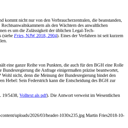
nd kommt nicht nur von den Verbraucherzentralen, die beanstanden,
den Rechtsanwaltskammern als den Wächtern des anwaltlichen
nen es um die Zulässigkeit der üblichen Legal-Tech-
s (siehe
Fries
, NJW 2018, 2904
). Eines der Verfahren ist seit kurzem
len.
lt eine ganze Reihe von Punkten, die auch für den BGH eine Rolle
die Bundesregierung die Anfrage einigermaßen präzise beantwortet,
? Wohl nicht, denn die Meinung der Bundesregierung bindet den
eren Hebel: Sein Federstrich kann die Entscheidung des BGH zur
s. 19/5438,
Volltext als pdf
). Die Antwort verweist im Wesentlichen
wp-content/uploads/2026/03/header-1030x235.jpg
Martin Fries
2018-10-