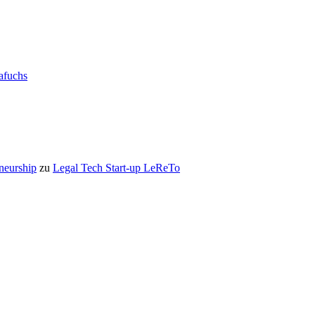
rafuchs
eneurship
zu
Legal Tech Start-up LeReTo