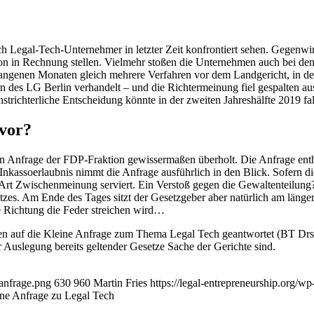
ch Legal-Tech-Unternehmer in letzter Zeit konfrontiert sehen. Gegenwi
vision in Rechnung stellen. Vielmehr stoßen die Unternehmen auch bei 
gangenen Monaten gleich mehrere Verfahren vor dem Landgericht, in de
des LG Berlin verhandelt – und die Richtermeinung fiel gespalten au
richterliche Entscheidung könnte in der zweiten Jahreshälfte 2019 fal
vor?
Anfrage der FDP-Fraktion gewissermaßen überholt. Die Anfrage enthä
 Inkassoerlaubnis nimmt die Anfrage ausführlich in den Blick. Sofern 
Art Zwischenmeinung serviert. Ein Verstoß gegen die Gewaltenteilung
tzes. Am Ende des Tages sitzt der Gesetzgeber aber natürlich am läng
e Richtung die Feder streichen wird…
hen auf die Kleine Anfrage zum Thema Legal Tech geantwortet (BT Dr
Auslegung bereits geltender Gesetze Sache der Gerichte sind.
-anfrage.png
630
960
Martin Fries
https://legal-entrepreneurship.org/
ine Anfrage zu Legal Tech