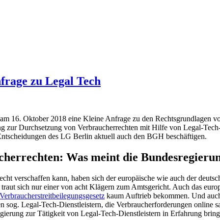
nfrage zu Legal Tech
am 16. Oktober 2018 eine Kleine Anfrage zu den Rechtsgrundlagen vo
 zur Durchsetzung von Verbraucherrechten mit Hilfe von Legal-Tech-Un
-Entscheidungen des LG Berlin aktuell auch den BGH beschäftigen.
cherrechten: Was meint die Bundesregieru
ht verschaffen kann, haben sich der europäische wie auch der deutsc
 traut sich nur einer von acht Klägern zum Amtsgericht. Auch das europ
Verbraucherstreitbeilegungsgesetz
kaum Auftrieb bekommen. Und auch d
den sog. Legal-Tech-Dienstleistern, die Verbraucherforderungen onlin
gierung zur Tätigkeit von Legal-Tech-Dienstleistern in Erfahrung bring