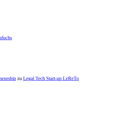
rafuchs
eneurship
zu
Legal Tech Start-up LeReTo