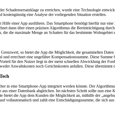
r Schadensersatzklage zu erreichen, wurde eine Technologie entwickel
 kostengünstig eine Analyse der vorliegenden Situation erstellen.
it Hilfe einer App ausführen. Das Smartphone benötigt hierfür nur ein
et dann über einen präzisen Algorithmus die Beeinträchtigung durch d
n, die die maximale Menge an Schatten für das bestimmte Wohngebiet e
 Grenzwert, so bietet die App die Möglichkeit, die gesammelten Daten 
einmal und errechnet eine ungefähre Kompensationssumme. Diese Summe b
orteil für den Nutzer liegt in der meist schnellen Abwicklung der For
 weder Anwaltskosten noch Gerichtskosten anfallen. Diese übernimmt 
 Tech
cher in eine Smartphone-App integriert werden könnte. Der Algorithmu
us einer Datenbank abgleichen. Im nächsten Schritt sollte nun eine Ka
e bietet die App dem Kunden die Möglichkeit an, mithilfe der „angebun
auf vollautomatisch und zahlt eine Entschädigungssumme, die sich aus