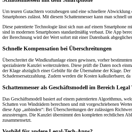
Um teuren Gutachtern vorzubeugen und eine schnellere Abwicklung de
Smartphones zulässt. Mit diesem Schattenmesser kann man schnell und
Diese patentierte Technologie lässt sich nun auf einem Smartphone m
sind in modernen Smartphones standardmäßig verbaut. Die App berechn
der Berechnung wird der Wert sofort mit einer Datenbank abgegliche
Schnelle Kompensation bei Überschreitungen
Überschreitet die Windkraftanlage einen gewissen, vorher bestimmten
spezialisierte Kanzlei weiterzuleiten. Diese prüft die Daten noch 
der Klage abzüglich einer Gebühr für die Übernahme der Klage. Der V
Schadensersatzzahlung. Zudem werden die Kosten kalkulierbarer, da
Schattenmesser als Geschäftsmodell im Bereich Legal
Das Geschäftsmodell basiert auf einem patentierten Algorithmus, wel
Schatten von Windrädern berechnen und mit vorgeschriebenen Werten a
diese App „anbinden“: Bei Überschreitungen der zulässigen Richtwert
anzustrengen. Die Kanzlei übernimmt den kompletten rechtlichen Abl
zusammensetzt.
Vorbild für andere Legal-Tech-Apps?