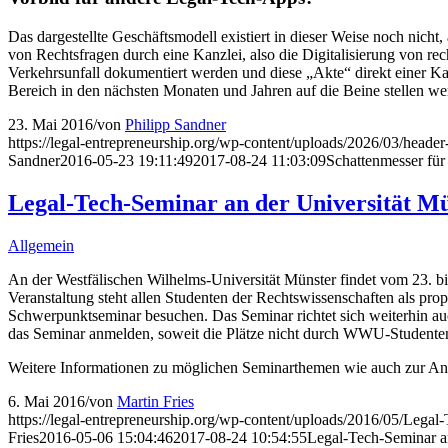
Das dargestellte Geschäftsmodell existiert in dieser Weise noch nich
von Rechtsfragen durch eine Kanzlei, also die Digitalisierung von re
Verkehrsunfall dokumentiert werden und diese „Akte“ direkt einer K
Bereich in den nächsten Monaten und Jahren auf die Beine stellen we
23. Mai 2016
/
von
Philipp Sandner
https://legal-entrepreneurship.org/wp-content/uploads/2026/03/heade
Sandner
2016-05-23 19:11:49
2017-08-24 11:03:09
Schattenmesser für
Legal-Tech-Seminar an der Universität M
Allgemein
An der Westfälischen Wilhelms-Universität Münster findet vom 23. bis 
Veranstaltung steht allen Studenten der Rechtswissenschaften als pr
Schwerpunktseminar besuchen. Das Seminar richtet sich weiterhin au
das Seminar anmelden, soweit die Plätze nicht durch WWU-Studenten
Weitere Informationen zu möglichen Seminarthemen wie auch zur An
6. Mai 2016
/
von
Martin Fries
https://legal-entrepreneurship.org/wp-content/uploads/2016/05/Legal
Fries
2016-05-06 15:04:46
2017-08-24 10:54:55
Legal-Tech-Seminar an