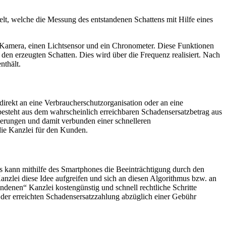
t, welche die Messung des entstandenen Schattens mit Hilfe eines
e Kamera, einen Lichtsensor und ein Chronometer. Diese Funktionen
en erzeugten Schatten. Dies wird über die Frequenz realisiert. Nach
nthält.
direkt an eine Verbraucherschutzorganisation oder an eine
esteht aus dem wahrscheinlich erreichbaren Schadensersatzbetrag aus
derungen und damit verbunden einer schnelleren
die Kanzlei für den Kunden.
s kann mithilfe des Smartphones die Beeinträchtigung durch den
nzlei diese Idee aufgreifen und sich an diesen Algorithmus bzw. an
denen“ Kanzlei kostengünstig und schnell rechtliche Schritte
 der erreichten Schadensersatzzahlung abzüglich einer Gebühr