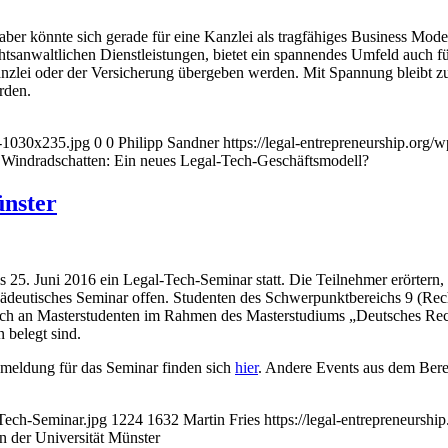
t, aber könnte sich gerade für eine Kanzlei als tragfähiges Business M
chtsanwaltlichen Dienstleistungen, bietet ein spannendes Umfeld auch f
anzlei oder der Versicherung übergeben werden. Mit Spannung bleibt z
rden.
r-1030x235.jpg
0
0
Philipp Sandner
https://legal-entrepreneurship.org
 Windradschatten: Ein neues Legal-Tech-Geschäftsmodell?
ünster
25. Juni 2016 ein Legal-Tech-Seminar statt. Die Teilnehmer erörtern, wi
opädeutisches Seminar offen. Studenten des Schwerpunktbereichs 9 (Rec
ch an Masterstudenten im Rahmen des Masterstudiums „Deutsches Recht
 belegt sind.
meldung für das Seminar finden sich
hier
. Andere Events aus dem Bere
-Tech-Seminar.jpg
1224
1632
Martin Fries
https://legal-entrepreneursh
 der Universität Münster