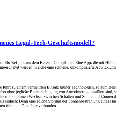
 neues Legal-Tech-Geschäftsmodell?
n. Ein Beispiel aus dem Bereich Compliance: Eine App, die mit Hilfe 
geschaltet werden, welche eine schnelle, unkomplizierte Abwicklung rec
ührt zu einem vermehrten Einsatz grüner Technologien, so zum Beisp
– also ohne jegliche Beeinträchtigung von Anwohnern – installiert sin
zu einem monotonen Wechsel zwischen Schatten und Sonne und können 
e als einfach: Denn eine solche Störung der Sonnenbestrahlung eines H
ten für einen Gutachter verbunden.