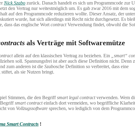
er
Nick Szabo
zurück. Danach handelt es sich um Programmcode zur 
n setzt den Vertrag nur weitestmöglich um. Es gab zwar 2016 mit dem so
nhalt auf den Programmcode reduzieren wollte. Dieser Ansatz, der unte
iskutiert wurde, hat sich allerdings mit Recht nicht durchgesetzt. Es blei
e, dass das englische Wort
contract
Verwendung findet, obwohl die So
contracts
als Verträge mit Softwaremütze
ontract
allein auf den klassischen Vertrag zu beziehen. Ein
„smart“ con
llziehen soll. Spannungsfrei ist aber auch diese Definition nicht. Denn
Und zum anderen ist die
Szabo
sche Definition so verbreitet, dass eine
ftet, als sie Nutzen bringt.
piel Stimmen, die den Begriff
smart legal contract
verwenden. Wem di
 Begriff
smart contract
einfach dort vermeiden, wo begriffliche Klarhei
icht von
Vollzugssoftware
sprechen, wo lediglich von dem Programmco
ema Smart Contracts
!