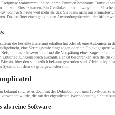
te Ereignisse wahrnimmt und bei deren Eintreten bestimmte Transaktione
aten zum Einsatz kamen. Ein Getränkeautomat etwa gibt die Flasche ers
mart contracts
heute weit mehr als das: Sie lösen nicht nur Primärleistu
ieren. Das eröffnet einen ganz neuen Anwendungsbereich, der bisher we
ts
äuferin die bestellte Lieferung erhalten hat oder ob eine Automieterin d
ckgebucht, eine Vertragsstrafe eingezogen oder ein Objekt gesperrt w
s Beispiel, dass ein
smart contract
die Verspätung eines Zuges oder ein
n Entschädigungsanspruch auszahlt. Längst beschränken sich die diskut
coin, über den sie letztlich bekannt geworden sind. Gleichzeitig lös
n System, auf dem sie groß geworden sind.
complicated
bekannt sind, ist es doch mit der Definition von
smart contracts
so e
ise verwendet wurde, die mit der eigentlichen Wortbedeutung nicht zus
ts
als reine Software