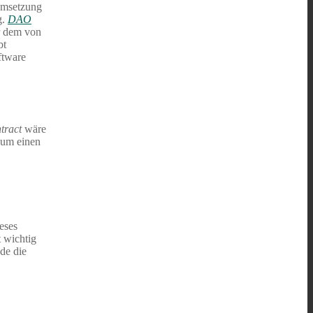
Umsetzung
g.
DAO
r dem von
bt
ftware
tract
wäre
 zum einen
eses
t wichtig
de die