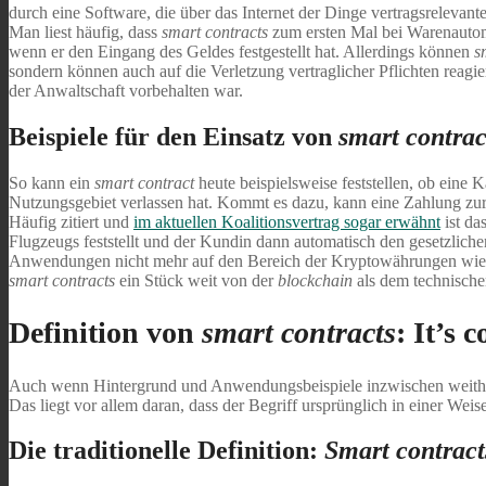
durch eine Software, die über das Internet der Dinge vertragsrelevan
Man liest häufig, dass
smart contracts
zum ersten Mal bei Warenautom
wenn er den Eingang des Geldes festgestellt hat. Allerdings können
s
sondern können auch auf die Verletzung vertraglicher Pflichten reag
der Anwaltschaft vorbehalten war.
Beispiele für den Einsatz von
smart contrac
So kann ein
smart contract
heute beispielsweise feststellen, ob eine K
Nutzungsgebiet verlassen hat. Kommt es dazu, kann eine Zahlung zurü
Häufig zitiert und
im aktuellen Koalitionsvertrag sogar erwähnt
ist da
Flugzeugs feststellt und der Kundin dann automatisch den gesetzliche
Anwendungen nicht mehr auf den Bereich der Kryptowährungen wie Bit
smart contracts
ein Stück weit von der
blockchain
als dem technische
Definition von
smart contracts
: It’s 
Auch wenn Hintergrund und Anwendungsbeispiele inzwischen weithin 
Das liegt vor allem daran, dass der Begriff ursprünglich in einer We
Die traditionelle Definition:
Smart contrac