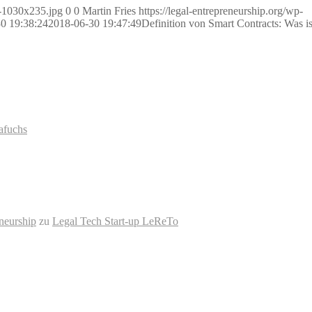
r-1030x235.jpg
0
0
Martin Fries
https://legal-entrepreneurship.org/wp-
0 19:38:24
2018-06-30 19:47:49
Definition von Smart Contracts: Was is
rafuchs
eneurship
zu
Legal Tech Start-up LeReTo