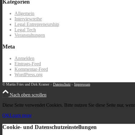
Kategorien
Allgemein
Interviewreihe
Legal Entrepreneurship
Legal Tech
Veranstaltungen
Meta
Anmelden
Eintrags-Feed
Kommentar-Feed
WordPress.org
© Martin Fries und Dirk Kramer –
Datenschutz
–
Impressum
Nach oben scrollen
Diese Seite verwendet Cookies. Bitte nutzen Sie diese Seite nur, wenn
OK
Learn more
Cookie- und Datenschutzeinstellungen