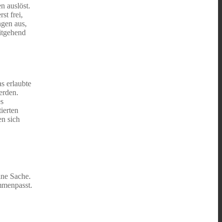
n auslöst.
t frei,
ngen aus,
itgehend
as erlaubte
erden.
es
ierten
en sich
ine Sache.
ammenpasst.