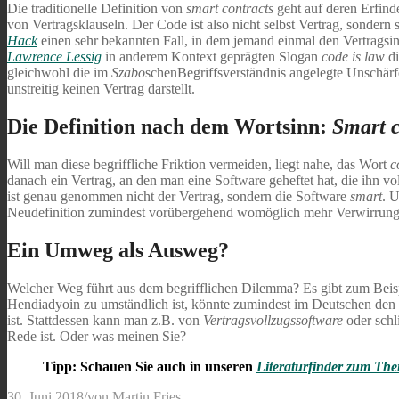
Die traditionelle Definition von
smart contracts
geht auf deren Erfind
von Vertragsklauseln. Der Code ist also nicht selbst Vertrag, sonder
Hack
einen sehr bekannten Fall, in dem jemand einmal den Vertragsi
Lawrence Lessig
in anderem Kontext geprägten Slogan
code is law
d
gleichwohl die im
Szabo
schenBegriffsverständnis angelegte Unschärf
unstreitig keinen Vertrag darstellt.
Die Definition nach dem Wortsinn:
Smart 
Will man diese begriffliche Friktion vermeiden, liegt nahe, das Wort
c
danach ein Vertrag, an den man eine Software geheftet hat, die ihn vo
ist genau genommen nicht der Vertrag, sondern die Software
smart
. 
Neudefinition zumindest vorübergehend womöglich mehr Verwirrung sti
Ein Umweg als Ausweg?
Welcher Weg führt aus dem begrifflichen Dilemma? Es gibt zum Beis
Hendiadyoin zu umständlich ist, könnte zumindest im Deutschen den
ist. Stattdessen kann man z.B. von
Vertragsvollzugssoftware
oder schl
Rede ist. Oder was meinen Sie?
Tipp: Schauen Sie auch in unseren
Literaturfinder zum Th
30. Juni 2018
/
von
Martin Fries