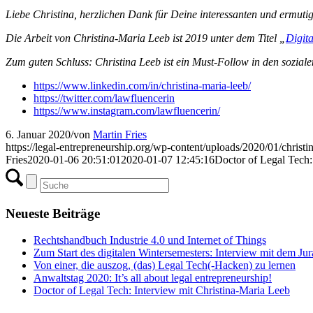
Liebe Christina, herzlichen Dank für Deine interessanten und ermut
Die Arbeit von Christina-Maria Leeb ist 2019 unter dem Titel „
Digit
Zum guten Schluss: Christina Leeb ist ein Must-Follow in den sozial
https://www.linkedin.com/in/christina-maria-leeb/
https://twitter.com/lawfluencerin
https://www.instagram.com/lawfluencerin/
6. Januar 2020
/
von
Martin Fries
https://legal-entrepreneurship.org/wp-content/uploads/2020/01/christin
Fries
2020-01-06 20:51:01
2020-01-07 12:45:16
Doctor of Legal Tech:
Neueste Beiträge
Rechtshandbuch Industrie 4.0 und Internet of Things
Zum Start des digitalen Wintersemesters: Interview mit dem Ju
Von einer, die auszog, (das) Legal Tech(-Hacken) zu lernen
Anwaltstag 2020: It’s all about legal entrepreneurship!
Doctor of Legal Tech: Interview mit Christina-Maria Leeb