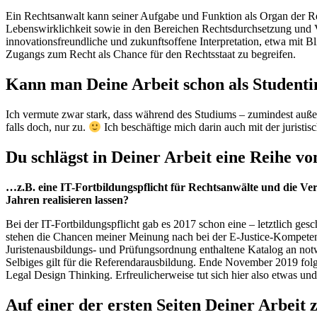
Ein Rechtsanwalt kann seiner Aufgabe und Funktion als Organ der Re
Lebenswirklichkeit sowie in den Bereichen Rechtsdurchsetzung und Ve
innovationsfreundliche und zukunftsoffene Interpretation, etwa mit Bl
Zugangs zum Recht als Chance für den Rechtsstaat zu begreifen.
Kann man Deine Arbeit schon als Studentin
Ich vermute zwar stark, dass während des Studiums – zumindest auß
falls doch, nur zu.
Ich beschäftige mich darin auch mit der juristis
Du schlägst in Deiner Arbeit eine Reihe
…z.B. eine IT-Fortbildungspflicht für Rechtsanwälte und die Ve
Jahren realisieren lassen?
Bei der IT-Fortbildungspflicht gab es 2017 schon eine – letztlich ges
stehen die Chancen meiner Meinung nach bei der E-Justice-Kompetenz.
Juristenausbildungs- und Prüfungsordnung enthaltene Katalog an not
Selbiges gilt für die Referendarausbildung. Ende November 2019 folg
Legal Design Thinking. Erfreulicherweise tut sich hier also etwas un
Auf einer der ersten Seiten Deiner Arbeit z