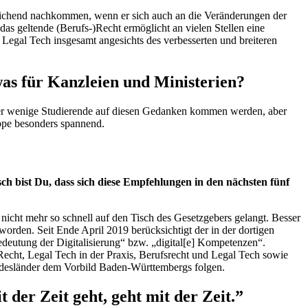
reichend nachkommen, wenn er sich auch an die Veränderungen der
as geltende (Berufs-)Recht ermöglicht an vielen Stellen eine
t Legal Tech insgesamt angesichts des verbesserten und breiteren
was für Kanzleien und Ministerien?
her wenige Studierende auf diesen Gedanken kommen werden, aber
ruppe besonders spannend.
ch bist Du, dass sich diese Empfehlungen in den nächsten fünf
 nicht mehr so schnell auf den Tisch des Gesetzgebers gelangt. Besser
orden. Seit Ende April 2019 berücksichtigt der in der dortigen
deutung der Digitalisierung“ bzw. „digital[e] Kompetenzen“.
Recht, Legal Tech in der Praxis, Berufsrecht und Legal Tech sowie
Bundesländer dem Vorbild Baden-Württembergs folgen.
t der Zeit geht, geht mit der Zeit.”