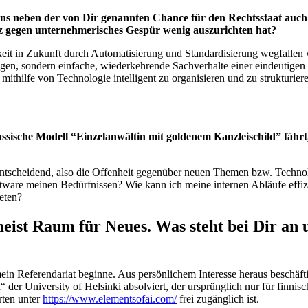
ens neben der von Dir genannten Chance für den Rechtsstaat auch vi
anz gegen unternehmerisches Gespür wenig auszurichten hat?
gkeit in Zukunft durch Automatisierung und Standardisierung wegfallen w
 legen, sondern einfache, wiederkehrende Sachverhalte einer eindeutig
mithilfe von Technologie intelligent zu organisieren und zu strukturier
ssische Modell “Einzelanwältin mit goldenem Kanzleischild” fährt, s
entscheidend, also die Offenheit gegenüber neuen Themen bzw. Technolo
oftware meinen Bedürfnissen? Wie kann ich meine internen Abläufe effi
eten?
meist Raum für Neues. Was steht bei Dir an
ein Referendariat beginne. Aus persönlichem Interesse heraus beschäftig
I“ der University of Helsinki absolviert, der ursprünglich nur für finni
rten unter
https://www.elementsofai.com/
frei zugänglich ist.