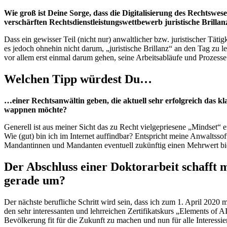
Wie groß ist Deine Sorge, dass die Digitalisierung des Rechtswes
verschärften Rechtsdienstleistungswettbewerb juristische Brill
Dass ein gewisser Teil (nicht nur) anwaltlicher bzw. juristischer Täti
es jedoch ohnehin nicht darum, „juristische Brillanz“ an den Tag zu
vor allem erst einmal darum gehen, seine Arbeitsabläufe und Prozesse 
Welchen Tipp würdest Du…
…einer Rechtsanwältin geben, die aktuell sehr erfolgreich das kla
wappnen möchte?
Generell ist aus meiner Sicht das zu Recht vielgepriesene „Mindset“ 
Wie (gut) bin ich im Internet auffindbar? Entspricht meine Anwaltss
Mandantinnen und Mandanten eventuell zukünftig einen Mehrwert bi
Der Abschluss einer Doktorarbeit schafft 
gerade um?
Der nächste berufliche Schritt wird sein, dass ich zum 1. April 2020 m
den sehr interessanten und lehrreichen Zertifikatskurs „Elements of A
Bevölkerung fit für die Zukunft zu machen und nun für alle Interessie