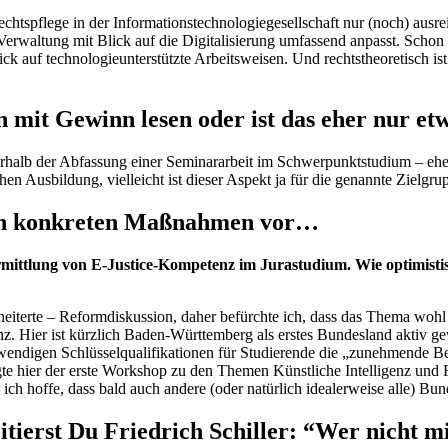
chtspflege in der Informationstechnologiegesellschaft nur (noch) aus
rwaltung mit Blick auf die Digitalisierung umfassend anpasst. Schon d
ick auf technologieunterstützte Arbeitsweisen. Und rechtstheoretisch is
 mit Gewinn lesen oder ist das eher nur et
erhalb der Abfassung einer Seminararbeit im Schwerpunktstudium – e
chen Ausbildung, vielleicht ist dieser Aspekt ja für die genannte Zielg
 von konkreten Maßnahmen vor…
rmittlung von E-Justice-Kompetenz im Jurastudium. Wie optimistis
cheiterte – Reformdiskussion, daher befürchte ich, dass das Thema wohl
 Hier ist kürzlich Baden-Württemberg als erstes Bundesland aktiv gew
wendigen Schlüsselqualifikationen für Studierende die „zunehmende Be
te hier der erste Workshop zu den Themen Künstliche Intelligenz und 
d ich hoffe, dass bald auch andere (oder natürlich idealerweise alle) 
itierst Du Friedrich Schiller: “Wer nicht mi