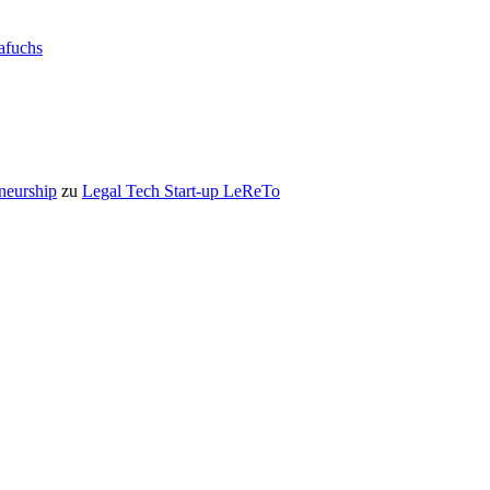
rafuchs
eneurship
zu
Legal Tech Start-up LeReTo