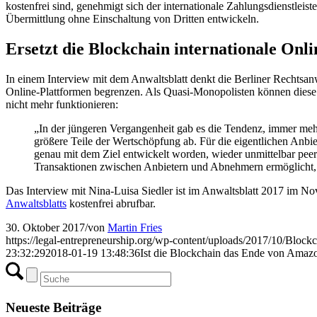
kostenfrei sind, genehmigt sich der internationale Zahlungsdienstlei
Übermittlung ohne Einschaltung von Dritten entwickeln.
Ersetzt die Blockchain internationale Onl
In einem Interview mit dem Anwaltsblatt denkt die Berliner Rechtsan
Online-Plattformen begrenzen. Als Quasi-Monopolisten können diese 
nicht mehr funktionieren:
„In der jüngeren Vergangenheit gab es die Tendenz, immer mehr
größere Teile der Wertschöpfung ab. Für die eigentlichen Anbi
genau mit dem Ziel entwickelt worden, wieder unmittelbar peer
Transaktionen zwischen Anbietern und Abnehmern ermöglicht, k
Das Interview mit Nina-Luisa Siedler ist im Anwaltsblatt 2017 im No
Anwaltsblatts
kostenfrei abrufbar.
30. Oktober 2017
/
von
Martin Fries
https://legal-entrepreneurship.org/wp-content/uploads/2017/10/Block
23:32:29
2018-01-19 13:48:36
Ist die Blockchain das Ende von Ama
Neueste Beiträge