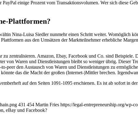
ster PayPal einige Prozent vom Transaktionsvolumen. Wer sich diese Ge
ine-Plattformen?
wältin Nina-Luisa Siedler nunmehr einen Schritt weiter. Womöglich kö
Plattformen aus den Umsätzen der Marktteilnehmer erhebliche Margen 
 zu zentralisieren. Amazon, Ebay, Facebook und Co. sind Beispiele. Di
eter von Waren und Dienstleistungen bleibt so weniger übrig. Dieser Tr
-to-peer den Austausch von Waren und Dienstleistungen zu ermöglichen
önnte das die Macht der großen (Internet-)Mittler brechen. Irgendwann
vemberheft auf den Seiten 1091-1095 erschienen. Es ist ab sofort in 
chain.png
431
454
Martin Fries
https://legal-entrepreneurship.org/wp-
zon, eBay und Facebook?