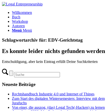
Willkommen
Buch
Workshop
Autoren
Menü
Menü
Schlagwortarchiv für:
EDV-Gerichtstag
Es konnte leider nichts gefunden werden
Entschuldigung, aber kein Eintrag erfüllt Deine Suchkriterien
Neueste Beiträge
Rechtshandbuch Industrie 4.0 und Internet of Things
Zum Start des digitalen Wintersemesters: Interview mit dem
Jurafuchs
Von einer, die auszog, (das) Legal Tech(-Hacken) zu lernen