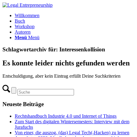
Willkommen
Buch
Workshop
Autoren
Menü
Menü
Schlagwortarchiv für:
Interessenkollision
Es konnte leider nichts gefunden werden
Entschuldigung, aber kein Eintrag erfüllt Deine Suchkriterien
Neueste Beiträge
Rechtshandbuch Industrie 4.0 und Internet of Things
Zum Start des digitalen Wintersemesters: Interview mit dem
Jurafuchs
Von einer, die auszog, (das) Legal Tech(-Hacken) zu lernen