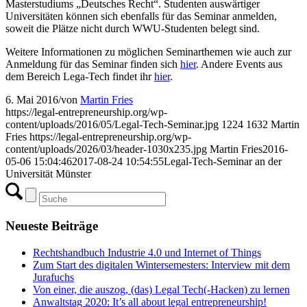
Masterstudiums „Deutsches Recht“. Studenten auswärtiger
Universitäten können sich ebenfalls für das Seminar anmelden,
soweit die Plätze nicht durch WWU-Studenten belegt sind.
Weitere Informationen zu möglichen Seminarthemen wie auch zur
Anmeldung für das Seminar finden sich
hier
. Andere Events aus
dem Bereich Lega-Tech findet ihr
hier
.
6. Mai 2016
/
von
Martin Fries
https://legal-entrepreneurship.org/wp-
content/uploads/2016/05/Legal-Tech-Seminar.jpg
1224
1632
Martin
Fries
https://legal-entrepreneurship.org/wp-
content/uploads/2026/03/header-1030x235.jpg
Martin Fries
2016-
05-06 15:04:46
2017-08-24 10:54:55
Legal-Tech-Seminar an der
Universität Münster
Neueste Beiträge
Rechtshandbuch Industrie 4.0 und Internet of Things
Zum Start des digitalen Wintersemesters: Interview mit dem
Jurafuchs
Von einer, die auszog, (das) Legal Tech(-Hacken) zu lernen
Anwaltstag 2020: It’s all about legal entrepreneurship!