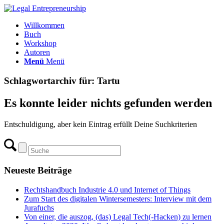
Willkommen
Buch
Workshop
Autoren
Menü
Menü
Schlagwortarchiv für:
Tartu
Es konnte leider nichts gefunden werden
Entschuldigung, aber kein Eintrag erfüllt Deine Suchkriterien
Neueste Beiträge
Rechtshandbuch Industrie 4.0 und Internet of Things
Zum Start des digitalen Wintersemesters: Interview mit dem
Jurafuchs
Von einer, die auszog, (das) Legal Tech(-Hacken) zu lernen