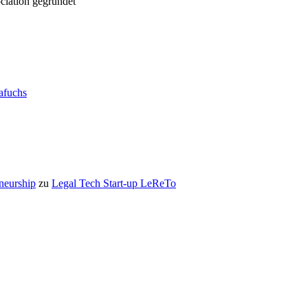
ciation gegründet
rafuchs
eneurship
zu
Legal Tech Start-up LeReTo