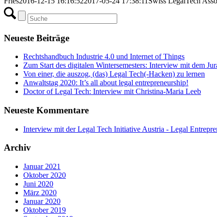
Fries
2016-12-15 16:16:52
2017-05-24 17:38:11
Swiss LegalTech Asso
Neueste Beiträge
Rechtshandbuch Industrie 4.0 und Internet of Things
Zum Start des digitalen Wintersemesters: Interview mit dem Ju
Von einer, die auszog, (das) Legal Tech(-Hacken) zu lernen
Anwaltstag 2020: It’s all about legal entrepreneurship!
Doctor of Legal Tech: Interview mit Christina-Maria Leeb
Neueste Kommentare
Interview mit der Legal Tech Initiative Austria - Legal Entrepr
Archiv
Januar 2021
Oktober 2020
Juni 2020
März 2020
Januar 2020
Oktober 2019