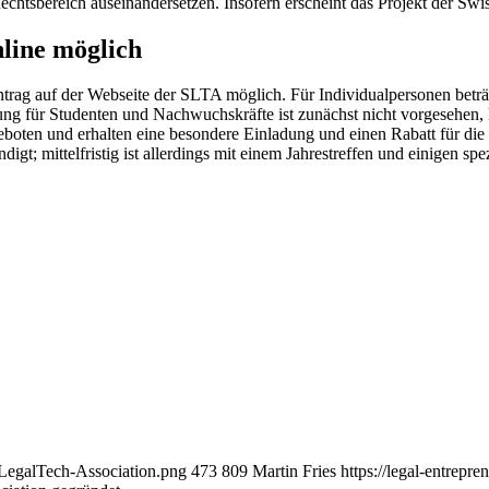
Rechtsbereich auseinandersetzen. Insofern erscheint das Projekt der S
nline möglich
Antrag auf der Webseite der SLTA möglich. Für Individualpersonen betr
gung für Studenten und Nachwuchskräfte ist zunächst nicht vorgesehen,
eboten und erhalten eine besondere Einladung und einen Rabatt für di
t; mittelfristig ist allerdings mit einem Jahrestreffen und einigen sp
s-LegalTech-Association.png
473
809
Martin Fries
https://legal-entrep