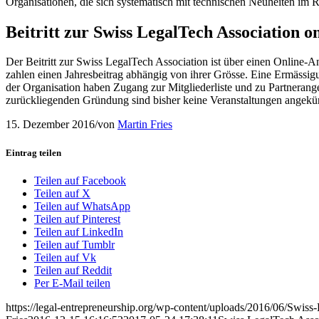
Organisationen, die sich systematisch mit technischen Neuheiten im 
Beitritt zur Swiss LegalTech Association o
Der Beitritt zur Swiss LegalTech Association ist über einen Online-
zahlen einen Jahresbeitrag abhängig von ihrer Grösse. Eine Ermässi
der Organisation haben Zugang zur Mitgliederliste und zu Partnerang
zurückliegenden Gründung sind bisher keine Veranstaltungen angekündig
15. Dezember 2016
/
von
Martin Fries
Eintrag teilen
Teilen auf Facebook
Teilen auf X
Teilen auf WhatsApp
Teilen auf Pinterest
Teilen auf LinkedIn
Teilen auf Tumblr
Teilen auf Vk
Teilen auf Reddit
Per E-Mail teilen
https://legal-entrepreneurship.org/wp-content/uploads/2016/06/Swis