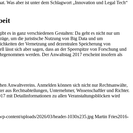
t. Was aber ist unter dem Schlagwort „Innovation und Legal Tech“
beit
ibt es in ganz verschiedenen Gestalten: Da geht es nicht nur um
träge, um die juristische Nutzung von Big Data und um
lichkeiten der Vernetzung und dezentralen Speicherung von
l lässt sich aber sagen, dass an der Speerspitze von Forschung und
t wahrgenommen werden. Der Anwaltstag 2017 erscheint insofern als
chen Anwaltvereins. Anmelden können sich nicht nur Rechtsanwälte,
eiter aus Rechtsabteilungen, Unternehmer, Wissenschaftler und Richter.
17 mit Detailinformationen zu allen Veranstaltungsblöcken wird
rg/wp-content/uploads/2026/03/header-1030x235.jpg
Martin Fries
2016-