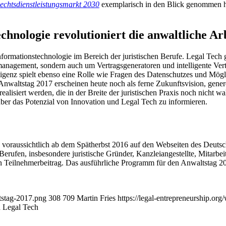
echtsdienstleistungsmarkt 2030
exemplarisch in den Blick genommen ha
chnologie revolutioniert die anwaltliche Ar
formationstechnologie im Bereich der juristischen Berufe. Legal Tech g
management, sondern auch um Vertragsgeneratoren und intelligente Ver
lligenz spielt ebenso eine Rolle wie Fragen des Datenschutzes und Mög
waltstag 2017 erscheinen heute noch als ferne Zukunftsvision, generel
 realisiert werden, die in der Breite der juristischen Praxis noch nich
 über das Potenzial von Innovation und Legal Tech zu informieren.
 voraussichtlich ab dem Spätherbst 2016 auf den Webseiten des Deuts
n Berufen, insbesondere juristische Gründer, Kanzleiangestellte, Mitarb
n Teilnehmerbeitrag. Das ausführliche Programm für den Anwaltstag 20
ltstag-2017.png
308
709
Martin Fries
https://legal-entrepreneurship.o
d Legal Tech