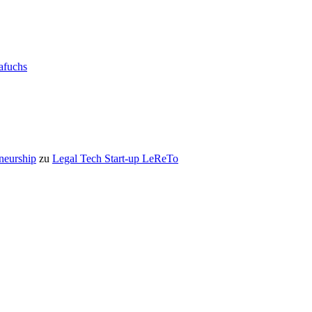
rafuchs
eneurship
zu
Legal Tech Start-up LeReTo