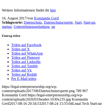
Weitere Informationen findet ihr
hier
.
16. August 2017
/
von
Konstantin Greif
Schlagworte:
Datenschutz
,
Datenschutzexperte
,
Start
,
Start-up
,
startup
,
Unternehmensgründung
,
up
Eintrag teilen
Teilen auf Facebook
Teilen auf X
Teilen auf WhatsApp
Teilen auf Pinterest
Teilen auf LinkedIn
Teilen auf Tumblr
Teilen auf Vk
Teilen auf Reddit
Per E-Mail teilen
https://legal-entrepreneurship.org/wp-
content/uploads/2017/08/Datenschutzexperte.png
789
907
Konstantin Greif
https://legal-entrepreneurship.org/wp-
content/uploads/2026/03/header-1030x235.jpg
Konstantin
Greif
2017-08-16 20:34:53
2017-08-24 15:55:04
Legal Tech Start-up