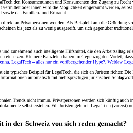
 LegalTech den Konsumentinnen und Konsumenten den Zugang zu Recht v
t vermittelt oder ihnen wird die Möglichkeit eingeräumt werden, selbst
t sowie das Familien- und Erbracht.
ten direkt an Privatpersonen wenden. Als Beispiel kann die Gründung
cheinen bis jetzt als zu wenig ausgereift, um sich gegenüber traditione
 und zunehmend auch intelligente Hilfsmittel, die den Arbeitsalltag erl
 einsetzen. Kleinere Kanzleien haben im Gegenzug den Vorteil, dass si
enna, LegalTech – alles nur ein vorübergehender Hype?, Weblaw Leg
ist ein typisches Beispiel für LegalTech, die sich an Juristen richtet: D
he Informationen automatisch mit mehrsprachigen juristischen Schlagwor
ionalen Trends nicht immun. Privatpersonen werden sich künftig auch in 
okumente selbst erstellen. Für Juristen geht mit LegalTech (vorerst) nu
t in der Schweiz von sich reden gemacht?