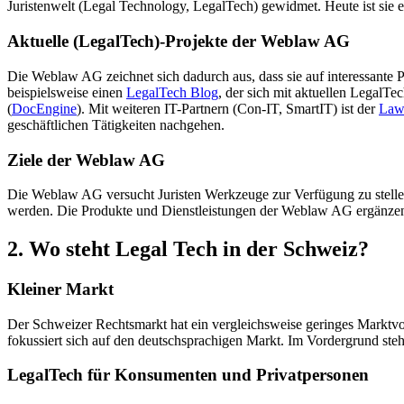
Juristenwelt (Legal Technology, LegalTech) gewidmet. Heute ist sie ei
Aktuelle (LegalTech)-Projekte der Weblaw AG
Die Weblaw AG zeichnet sich dadurch aus, dass sie auf interessante 
beispielsweise einen
LegalTech Blog
, der sich mit aktuellen Legal
(
DocEngine
). Mit weiteren IT-Partnern (Con-IT, SmartIT) ist der
Law
geschäftlichen Tätigkeiten nachgehen.
Ziele der Weblaw AG
Die Weblaw AG versucht Juristen Werkzeuge zur Verfügung zu stellen, 
werden. Die Produkte und Dienstleistungen der Weblaw AG ergänzen u
2. Wo steht Legal Tech in der Schweiz?
Kleiner Markt
Der Schweizer Rechtsmarkt hat ein vergleichsweise geringes Marktvo
fokussiert sich auf den deutschsprachigen Markt. Im Vordergrund ste
LegalTech für Konsumenten und Privatpersonen