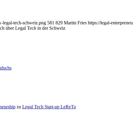
w-legal-tech-schweiz.png
581
829
Martin Fries
https://legal-entrepren
ch über Legal Tech in der Schweiz
rafuchs
eneurship
zu
Legal Tech Start-up LeReTo