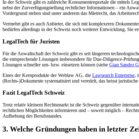
In der Schweiz gibt es zahlreiche Konsumentenportale die mittels
nebst der Zurverfügungstellung rechtlicher Informationen – ein Anwal
Vordergrund stehen sind unter anderem das Mietrecht, das Arbeitsrech
Vermehrt gibt es auch Anbieter, die sich mit komplexeren Dokumen
bedürfen allerdings in der Schweiz noch weiterer Entwicklung. Sie ers
LegalTech für Juristen
Für die Anwaltschaft der Schweiz gibt es seit längerem technologische
die entsprechende Lösungen insbesondere für Due-Diligence-Prüfungen
Lösungen schneller um- bzw. einsetzen können (siehe
Gian Sandro G
Eines der Kernprodukte der Weblaw AG, die
Lawsearch Enterprise
, 
(Rechts-)Dokumente systematisiert und veredelt, das heisst juristisc
Fazit LegalTech Schweiz
Trotz relativ kleinem Rechtsmarkt ist die Schweiz gegenüber internat
rechtlichen Möglichkeiten informieren und – soweit möglich – Rechtsd
Aufhebung des Berufsstandes.
3. Welche Gründungen haben in letzter Zei