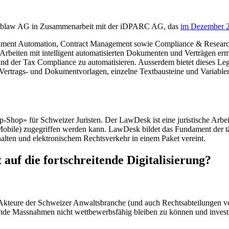
Weblaw AG in Zusammenarbeit mit der iDPARC AG, das
im Dezember 2
cument Automation, Contract Management sowie Compliance & Research
es Arbeiten mit intelligent automatisierten Dokumenten und Verträgen 
nd der Tax Compliance zu automatisieren. Ausserdem bietet dieses Le
ags- und Dokumentvorlagen, einzelne Textbausteine und Variablen an
Shop» für Schweizer Juristen. Der LawDesk ist eine juristische Arbei
 Mobile) zugegriffen werden kann. LawDesk bildet das Fundament der tä
halten und elektronischem Rechtsverkehr in einem Paket vereint.
 auf die fortschreitende Digitalisierung?
sen Akteure der Schweizer Anwaltsbranche (und auch Rechtsabteilunge
chende Massnahmen nicht wettbewerbsfähig bleiben zu können und inves