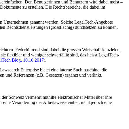
ereinfachen. Den Benutzerinnen und Benutzern wird dabei meist –
 Dokumente zu erstellen. Die Rechtsbereiche, die dabei im
 von Unternehmen genannt werden. Solche LegalTech-Angebote
llen Rechtsdienstleistungen (grossflächig) durchsetzen zu können.
eichtern. Federführend sind dabei die grossen Wirtschaftskanzleien,
e flexibler und weniger schwerfällig sind, das heisst LegalTech-
alTech Blog, 10.10.2017
).
ie Lawsearch Enterprise bietet eine interne Suchmaschine, die
ten und Referenzen (z.B. Gesetzen) ergänzt und verlinkt.
der Schweiz vermehrt mithilfe elektronischer Mittel über ihre
r eine Veränderung der Arbeitsweise einher, nicht jedoch eine