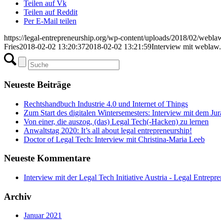
Teilen auf Vk
Teilen auf Reddit
Per E-Mail teilen
https://legal-entrepreneurship.org/wp-content/uploads/2018/02/webla
Fries
2018-02-02 13:20:37
2018-02-02 13:21:59
Interview mit weblaw.
Neueste Beiträge
Rechtshandbuch Industrie 4.0 und Internet of Things
Zum Start des digitalen Wintersemesters: Interview mit dem Ju
Von einer, die auszog, (das) Legal Tech(-Hacken) zu lernen
Anwaltstag 2020: It’s all about legal entrepreneurship!
Doctor of Legal Tech: Interview mit Christina-Maria Leeb
Neueste Kommentare
Interview mit der Legal Tech Initiative Austria - Legal Entrepr
Archiv
Januar 2021