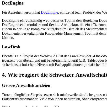
DocEngine
Für Aufsehen gesorgt hat
DocEngine
, ein LegalTech-Probjekt der 
DocEngine ein vollständig web-basiertes Tool in den Bereichen Do
DocEngine eine modulare und flexible Architektur, die ein effizient
zudem in der Lage komplexe Aufgaben im Bereich des Steuerrechts u
Dokumentenverwaltung ein Knowledge-Management-Tool, mit dem Vertr
können.
LawDesk
Ebenfalls ein Projekt der Weblaw AG ist der LawDesk, der «One-Stop-
jederzeit, von überall und mit beliebigem Endgerät (z.B. Tablet oder
sicherheitstechnischem Niveau mit Fachapplikationen, juristischen In
4. Wie reagiert die Schweizer Anwaltschaft
Grosse Anwaltskanzleien
Trotz anfänglicher Skepsis setzen sich mittlerweile sämtliche gros
Fortschritts auseinander. Viele von ihnen befürchten, ohne entspre